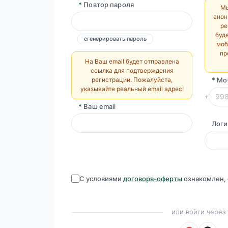
*
Повтор пароля
Мы
анон
ре
буд
сгенерировать пароль
моб
пр
На Ваш email будет отправлена
ссылка для подтверждения
регистрации. Пожалуйста,
*
Мо
указывайте реальный email адрес!
+
*
Ваш email
Логи
С условиями
договора-оферты
ознакомлен, 
или войти через