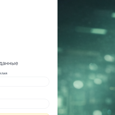
 данные
илия