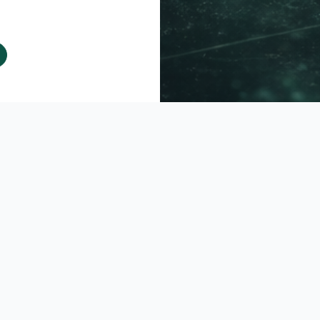
ования
и
Политикой