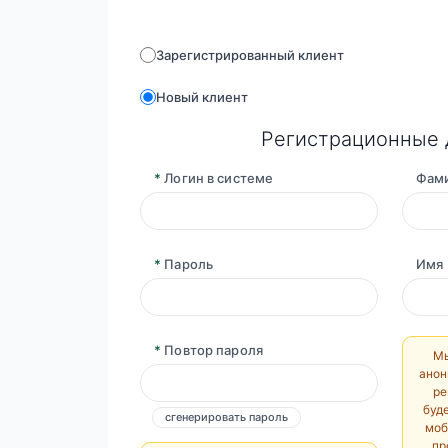
Зарегистрированный клиент
Новый клиент
Регистрационные
*
Логин в системе
Фам
*
Пароль
Имя
*
Повтор пароля
Мы
анон
ре
буд
сгенерировать пароль
моб
пр