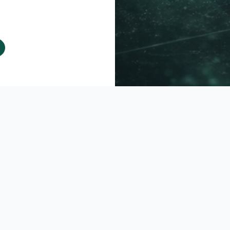
ования
и
Политикой