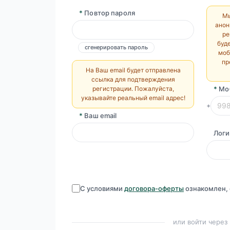
*
Повтор пароля
Мы
анон
ре
буд
сгенерировать пароль
моб
пр
На Ваш email будет отправлена
ссылка для подтверждения
регистрации. Пожалуйста,
*
Мо
указывайте реальный email адрес!
+
*
Ваш email
Логи
С условиями
договора-оферты
ознакомлен, 
или войти через