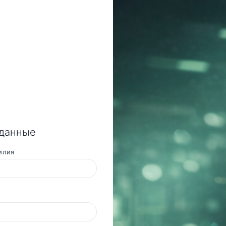
 данные
илия