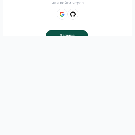
или войти через
Продолжая, вы соглашаетесь с
Условиями использования
и
Политикой конфиденциальности
AIRNET.